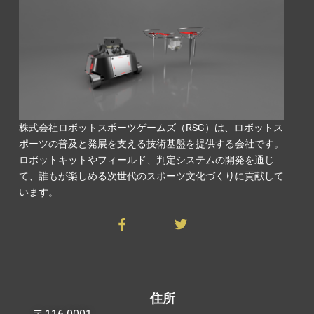
株式会社ロボットスポーツゲームズ（RSG）は、ロボットス
ポーツの普及と発展を支える技術基盤を提供する会社です。
ロボットキットやフィールド、判定システムの開発を通じ
て、誰もが楽しめる次世代のスポーツ文化づくりに貢献して
います。
F
T
a
w
c
i
e
t
b
t
o
e
住所
o
r
k