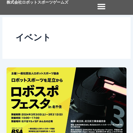
株式会社ロボットスポーツゲームズ
内
容
を
ス
キ
イベント
ッ
プ